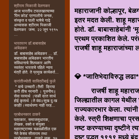
श्रीराम भिकाजी वेलणकर
महाराजानी कोल्हापूर, बेळग
आज भारतीय टपालखात्याच्या
'पिन कोड' प्रणालीचे जनक,
इतर मदत केली. शाहू महार
संस्कृत व पाली भाषेचे गाढे
अभ्यासक श्रीराम भिकाजी
होते. डॉ. बाबासाहेबांनी
वेलणकर जन्म. २२ जून १९१५
...
प्रथम प्रकाशित केले. परंत
भारतरत्न डॉ.बाबासाहेब
राजर्षी शाहू महाराजांच्या
आंबेडकर
डॉ. बाबासाहेब आंबेडकर ... डॉ.
बाबासाहेब आंबेडकर भारतीय
संविधानाचे शिल्पकार आणि
स्वतंत्र भारताचे पहिले न्याय
मंत्री होते. ते प्रमुख कार्यकर्त...
💎 *जातिभेदाविरुद्ध लढा*
क्रांतीज्योती सावित्रीबाई फुले
* वाचे उच्चारी।तैसी क्रिया
राजर्षी शाहू महाराजांचे
करी तीच नरनारी । पूजनीय॥
सेवा परमार्थ ।पाळी व्रत सार्थ
जिल्ह्यातील कागल येथील घ
होई कृतार्थ ।ते वंद्य॥सुख दुःख
काही!।स्वार्थपणा नाही परह...
राज्यकारभार केला. त्यां
प्रबोधनकार ठाकरे
केले. स्त्री शिक्षणाचा प्र
पत्रकार, समाजसुधारक,
लेखक, वक्ते व संयुक्त
नष्ट करण्याच्या दृष्टीने त
महाराष्ट्राच्या चळवळीतील एक
नेते केशव सीताराम तथा
दुष्ट पद्धत १९१९ मध्ये ब
प्रबोधनकार ठाकरे जन्म. १७