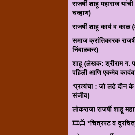
राजर्षी शाहू महाराज यांच
चव्हाण)
राजर्षी शाहू कार्य व काळ 
समाज क्रांतिकारक राजर्षी
निंबाळकर)
शाहू (लेखक: श्रीराम ग. पच
पहिली आणि एकमेव कादंबर
‘प्रत्यंचा : जो लढे दीन क
संजीव)
लोकराजा राजर्षी शाहू मह
🎞️📺 *चित्रपट व दूरचित