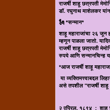
राजर्षी शाहू छत्रपती मेमो
डॉ. रघुनाथ माशेलकर यां
🗽 *सन्मान*
शाहू महाराजांचा २६ जून 
म्हणून पाळला जातो. यादिव
राजर्षी शाहू छत्रपती मेमो
रुपये आणि सन्मानचिन्ह य
*आज राजर्षी शाहू महाराज
या व्यक्तिमत्त्वाबद्दल ल
असे तपशील "राजर्षी शाहू 
२ एप्रिल, १८९४ : शाहू छत