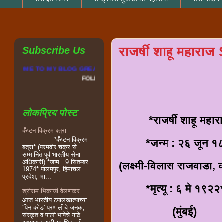
राजर्षी शाहू मह
Subscribe Us
OME TO MY BLOG GREAT INDIAN THANKS FOR VISIT MY BLOG AND FOLLO
LLOW MY BLOG
लोकप्रिय पोस्ट
*राजर्षी शाहू महार
कॕप्टन विक्रम बत्रा
*कॕप्टन विक्रम
*जन्म : २६ जून १
बत्रा* (परमवीर चक्र से
सम्मानित पूर्व भारतीय सेना
अधिकारी) *जन्म : 9 सितम्बर
(लक्ष्मी-विलास राजवाडा,
1974* पालमपुर, हिमाचल
प्रदेश, भा...
*मृत्यू : ६ मे १९२२
श्रीराम भिकाजी वेलणकर
आज भारतीय टपालखात्याच्या
'पिन कोड' प्रणालीचे जनक,
(मुंबई)
संस्कृत व पाली भाषेचे गाढे