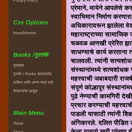
Privacy Policy
प्रेमाने, मायेने आपलेसे 
स्वाभिमान निर्माण करणारा 
Css Options
अधिकारावरून झालेला वेदोक
महाराष्ट्राच्या सामाजि
boxedVersion
चळवळ आणखी प्रेरित झाली
साधण्याचे कार्य करताना त्य
Books /पुस्तके
चालवली. त्यांनी सत्यशोधक
मुख्यपृष्ठ
संस्थानांमध्ये सत्यशोधक
पुस्तके / Books डाऊनलोड
महत्त्वाची जबाबदारी राजर्
फकिरा आणि अण्णा भाऊ साठे
संपूर्ण कोल्हापूर संस्था
शेतकऱ्यांचा आसूड
पुढे नेण्याची कामगिरी द
प्रचार करण्याची महत्त्वा
Main Menu
पाडली यासाठी त्यांनी शिक
अंगिकारलेे. दलित पीडित उ
Home
केला यामागे खरी प्रेरणा ह
About