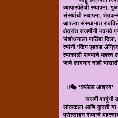
व्यापारपेठेची स्थापना, गुळ
संस्थांची स्थापना, शेतकऱ्
आपल्या संस्थानात राबविल
क्षेत्रांत राजर्षींनी नवनव
संशोधनाला पाठिंबा दिला,
त्यांनी ‘किंग एडवर्ड ॲग्र
त्याकाळी पाण्याचे महत्त्व
जावे लागणार नाही यासाठ
🤹‍♂️🎭 *कलेला आश्रय*
राजर्षी शाहूंनी कोल्ह
लोककला आणि कुस्ती या क्ष
प्रोत्साहन देण्याचे महत्त्वा