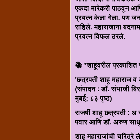
एकदा मारेकरी पाठवून आण
प्रयत्न केला गेला. पण जनत
राहिले. महाराजाना बदनाम
प्रयत्न विफल ठरले.
📚 *शाहूंवरील प्रकाशित 
'छत्रपती शाहू महाराज व 
(संपादन : डॉ. संभाजी बिर
मुंबई; ८३ पृष्ठ)
राजर्षी शाहू छत्रपती : अ
पवार आणि डॉ. अरुण साध
शाहू महाराजांची चरित्रे