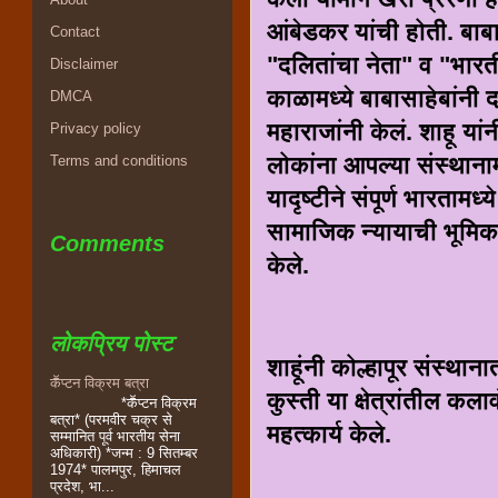
आंबेडकर यांची होती. बाबा
Contact
"दलितांचा नेता" व "भारती
Disclaimer
काळामध्ये बाबासाहेबांनी 
DMCA
महाराजांनी केलं. शाहू यां
Privacy policy
लोकांना आपल्या संस्थानामध्
Terms and conditions
यादृष्टीने संपूर्ण भारताम
सामाजिक न्यायाची भूमिक
Comments
केले.
लोकप्रिय पोस्ट
शाहूंनी कोल्हापूर संस्थ
कॕप्टन विक्रम बत्रा
कुस्ती या क्षेत्रांतील कला
*कॕप्टन विक्रम
बत्रा* (परमवीर चक्र से
महत्कार्य केले.
सम्मानित पूर्व भारतीय सेना
अधिकारी) *जन्म : 9 सितम्बर
1974* पालमपुर, हिमाचल
प्रदेश, भा...