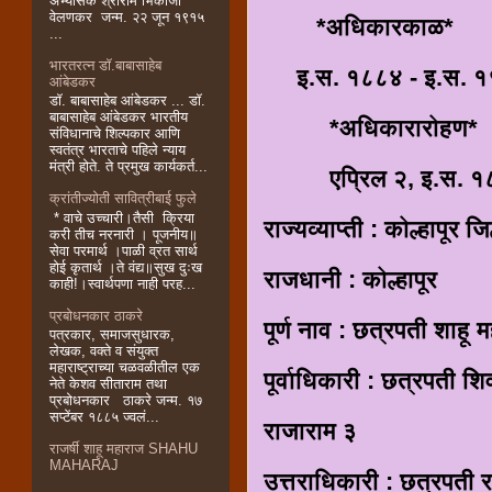
अभ्यासक श्रीराम भिकाजी
वेलणकर जन्म. २२ जून १९१५
*अधिकारकाळ*
...
भारतरत्न डॉ.बाबासाहेब
इ.स. १८८४ - इ.स. 
आंबेडकर
डॉ. बाबासाहेब आंबेडकर ... डॉ.
बाबासाहेब आंबेडकर भारतीय
*अधिकारारोहण*
संविधानाचे शिल्पकार आणि
स्वतंत्र भारताचे पहिले न्याय
मंत्री होते. ते प्रमुख कार्यकर्त...
एप्रिल २, इ.स. १
क्रांतीज्योती सावित्रीबाई फुले
* वाचे उच्चारी।तैसी क्रिया
राज्यव्याप्ती : कोल्हापूर जि
करी तीच नरनारी । पूजनीय॥
सेवा परमार्थ ।पाळी व्रत सार्थ
होई कृतार्थ ।ते वंद्य॥सुख दुःख
राजधानी : कोल्हापूर
काही!।स्वार्थपणा नाही परह...
प्रबोधनकार ठाकरे
पूर्ण नाव : छत्रपती शाहू
पत्रकार, समाजसुधारक,
लेखक, वक्ते व संयुक्त
महाराष्ट्राच्या चळवळीतील एक
पूर्वाधिकारी : छत्रपती 
नेते केशव सीताराम तथा
प्रबोधनकार ठाकरे जन्म. १७
सप्टेंबर १८८५ ज्वलं...
राजाराम ३
राजर्षी शाहू महाराज SHAHU
MAHARAJ
उत्तराधिकारी : छत्रपती 