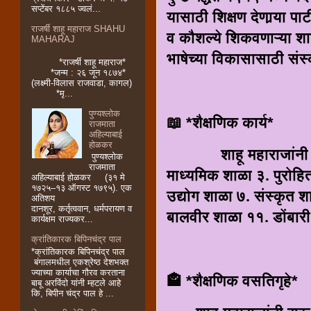
सप्टेंबर १८८५ ज्वलं...
यासाठी शिक्षण देणार्‍या पाट
राजर्षी शाहू महाराज SHAHU
व कौशल्ये शिकवणाऱ्या शाळा
MAHARAJ
भाषेच्या विकासासाठी संस्
*राजर्षी शाहू महाराज*
*जन्म : २६ जून १८७४*
(लक्ष्मी-विलास राजवाडा, कागल)
*मृ...
पुण्यश्लोक
📖 *शैक्षणिक कार्य*
राजमाता
अहिल्याबाई
होळकर
शाहू महाराजांनी खाली
पुण्यश्लोक
राजमाता
माध्यमिक शाळा ३. पुरोह
अहिल्याबाई होळकर (३१ मे
१७२५–१३ ऑगस्ट १७९५). एक
उद्योग शाळा ७. संस्कृत
अतिशय
दानशूर, कर्तृत्ववान, धर्मपरायण व
बालवीर शाळा ११. डोंबार
कार्यक्षम राज्यकर...
क्रांतिकारक बिपिनचंद्र पाल
*क्रांतिकारक बिपिनचंद्र पाल
बंगालमधील एकश्रेष्ठ देशभक्त
ज्याच्या कार्याचा गौरव करताना
🏤 *शैक्षणिक वसतिगृहे*
बाबू अरविंदो यांनी म्हटले आहे
कि, बिपीन चंद्र पाल हे ...