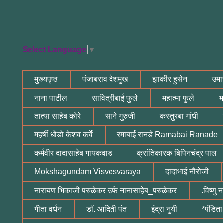
Select Language
▼
मुख्यपृष्ठ
पंजाबराव देशमुख
झाकीर हुसेन
उमा
नाना पाटील
सावित्रीबाई फुले
महात्मा फुले
भ
तात्या साहेब कोरे
साने गुरुजी
कस्तुरबा गांधी
महर्षी धोंडो केशव कर्वे
रमाबाई रानडे Ramabai Ranade
कर्मवीर दादासाहेब गायकवाड
क्रांतिकारक बिपिनचंद्र पाल
Mokshagundam Visvesvaraya
दादाभाई नौरोजी
नारायण भिकाजी परुळेकर उर्फ नानासाहेब_परुळेकर
.विष्णु
गीता वर्धन
डॉ. आदिती पंत
इंद्रा नुयी
*पंडिता