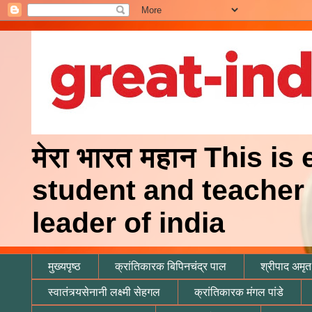
मेरा भारत महान This is
student and teacher 
leader of india
मुख्यपृष्ठ
क्रांतिकारक बिपिनचंद्र पाल
श्रीपाद अमृत 
स्वातंत्र्यसेनानी लक्ष्मी सेहगल
क्रांतिकारक मंगल पांडे