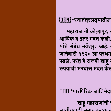
🇮🇳 *स्वातंत्रलढ्याती
महाराजांनी कोल्हापूर, बे
आर्थिक व इतर मदत केली.
यांचे संबंध सर्वश्रृत आहे
जानेवारी १९२० ला प्रथम प
पडले. परंतु हे राजर्षी शा
रुपयांची भरघोस मदत केल
🙋🏻‍♂️ *पारंपिरिक जातिभे
शाहू महाराजांनी समतेव
जातीयवादी समाजकंटक लोक