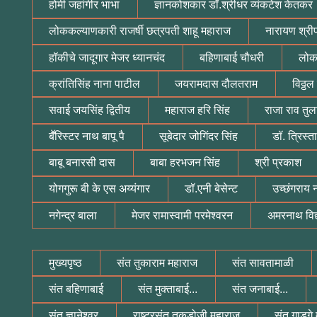
होमी जहांगीर भाभा
ज्ञानकोशकार डॉ.श्रीधर व्यंकटेश केतकर
लोककल्याणकारी राजर्षी छत्रपती शाहू महाराज
नारायण श्रीप
हॉकीचे जादूगार मेजर ध्यानचंद
बहिणाबाई चौधरी
लोक
क्रांतिसिंह नाना पाटील
जयरामदास दौलतराम
विठ्ठ
सवाई जयसिंह द्वितीय
महाराज हरि सिंह
राजा राव तुल
बॕरिस्टर नाथ बापू पै
सूबेदार जोगिंदर सिंह
डॉ. त्रिस्ता
बाबू बनारसी दास
बाबा हरभजन सिंह
श्री प्रकाश
योगगुरू बी के एस अय्यंगार
डॉ.एनी बेसेन्ट
उच्छंगराय
नगेन्द्र बाला
मेजर रामास्वामी परमेश्वरन
अमरनाथ विद
मुख्यपृष्ठ
संत तुकाराम महाराज
संत सावतामाळी
संत बहिणाबाई
संत मुक्ताबाई...
संत जनाबाई...
संत ज्ञानेश्वर
राष्ट्रसंत तुकडोजी महाराज
संत गाडगे