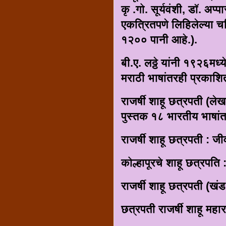
कृ .गो. सूर्यवंशी, डॉ. अ
एकत्रितपणे लिहिलेल्या 
१२०० पानी आहे.).
बी.ए. लठ्ठे यांनी १९२६मध्य
मराठी भाषांतरही प्रकाश
राजर्षी शाहू छत्रपती (ले
पुस्तक १८ भारतीय भाषांत
राजर्षी शाहू छत्रपती : जी
कोल्हापूरचे शाहू छत्रपत
राजर्षी शाहू छत्रपती (खंड
छत्रपती राजर्षी शाहू महार