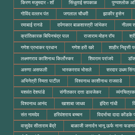
किरण मजुमदार - शॉ
सिंधुताई सपकाळ
पुण्यश्लोक अ
गोविंद वल्लभ पंत
जगलाल चौधरी
झाकीर हुसेन
रमाबाई रानडे
दर्पणकार बाळशास्त्री जांभेकर
नीलम सं
क्रांतिकारक बिपिनचंद्र पाल
राजाराम मोहन रॉय
श्र
गणेश प्रभाकर प्रधान
गणेश हरी खरे
शाहीर निवृत्ती 
लक्ष्मणराव काशिनाथ किर्लोस्कर
शिवराम परांजपे
डॉक
अरुणा असफली
भास्करराव भोसले
सरदार उधम सिंग
अभिनेत्री स्मिता पाटील
विश्वनाथ काशीनाथ राजवाडे
यशवंत देशपांडे
संगीतकार दत्ता डावजेकर
व्यंगचित्रक
विश्वनाथ आनंद
खाशाबा जाधव
इंदिरा गांधी
व
संत नामदेव
हरिवंशराय बच्चन
विदर्भाचा दादा कोंडके 
वासुदेव सीताराम बेंद्रे
बाळाजी जनार्दन भानू ऊर्फ नाना फडण