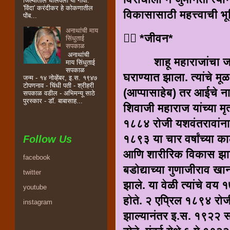
जिल्यातील घालवली या गावी.
'विंदा' करंदीकर हे कोकणातील
विकासासाठी महत्त्वाची भ
पोंब...
अनाथांची माय
💁‍♂️ *जीवन*
सिंधुताई
सपकाळ
अनाथांची
शाहू महाराजांचा जन्म
माय सिंधुताई
सपकाळ
घराण्यात झाला. त्यांचे मू
जन्म - १४ नोव्हेंबर, इ.स. १९४७
टोपणनाव - चिंधी पती - श्रीहरी
(आप्पासाहेब) तर आईचे नाव
सपकाळ वडील - अभिमन्यू साठे
पुरस्कार - डॉ. बाबासाह...
शिवाजी महाराज यांच्या मृत्
१८८४ रोजी यशवंतरावांना 
१८९३ या चार वर्षांच्या क
Follow Us
आणि शारीरिक विकास झाल
facebook
बडोद्याच्या गुणाजीराव खान
twitter
झाले. या वेळी त्यांचे वय १
youtube
होते. २ एप्रिल १८९४ रोजी
instagram
झाल्यानंतर इ.स. १९२२ साला