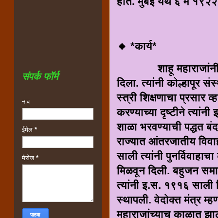
होते. मुंबई येथे ६ मे १९२
🔸 *कार्य*
शाहू महाराजांनी बहु
संपर्क फॉर्म
दिला. त्यांनी कोल्हापूर स
स्त्री शिक्षणाचा प्रसार व्
नाव
करण्याच्या दृष्टीने त्यांन
शाळा भरवण्याची पद्धत बंद
ईमेल
*
राज्यात आंतरजातीय विवा
साली त्यांनी पुनर्विवाह
मेसेज
*
मिळवून दिली. बहुजन समाज
त्यांनी इ.स. १९१६ साली 
स्थापली. वेदोक्त मंत्र म
महाराजांच्याच काळात झाल