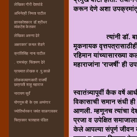
लेखिका गौरी देशपांडे
करून देणे अशा उपक्रमांतू
अभिनेत्री स्मिता पाटील
ज्ञानकोशकार डॉ.श्रीधर
व्यंकटेश केतकर
त्यांनी डॉ. बाबासाहेब
लेखिका अरुणा ढेरे
मूकनायक वृत्तपत्रासाठीही
अक्षरकार' कमल शेडगे
क्रांतिसिंह नाना पाटील
रहिमान यांच्यासारख्या कल
. रामचंद्र चिंतामण ढेरे
महाराजांना 'राजर्षी' ही उप
प्रख्यात लेखक व .पु.काळे
लोककल्याणकारी राजर्षी
छत्रपती शाहू महाराज
स्वातंत्र्यापूर्वी कैक वर्षे
नारायण सुर्वे
विकासाची समान संधी ही त
योगगुरू बी के एस अय्यंगार
आणली. म्हणूनच त्यांचा द
ज्योतिर्भास्कर जयंत साळगावकर
प्रजा व उपेक्षित समाजाला त
चित्रकार चारुहास पंडित
केले आपल्या संपूर्ण जीवन 