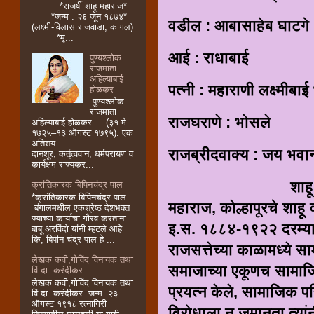
*राजर्षी शाहू महाराज*
*जन्म : २६ जून १८७४*
वडील : आबासाहेब घाटगे
(लक्ष्मी-विलास राजवाडा, कागल)
*मृ...
आई : राधाबाई
पुण्यश्लोक
राजमाता
अहिल्याबाई
पत्नी : महाराणी लक्ष्मीबा
होळकर
पुण्यश्लोक
राजमाता
राजघराणे : भोसले
अहिल्याबाई होळकर (३१ मे
१७२५–१३ ऑगस्ट १७९५). एक
अतिशय
राजब्रीदवाक्य : जय भवा
दानशूर, कर्तृत्ववान, धर्मपरायण व
कार्यक्षम राज्यकर...
शाहू महाराज भोसले
क्रांतिकारक बिपिनचंद्र पाल
*क्रांतिकारक बिपिनचंद्र पाल
महाराज, कोल्हापूरचे शाहू व
बंगालमधील एकश्रेष्ठ देशभक्त
ज्याच्या कार्याचा गौरव करताना
इ.स. १८८४-१९२२ दरम्या
बाबू अरविंदो यांनी म्हटले आहे
कि, बिपीन चंद्र पाल हे ...
राजसत्तेच्या काळामध्ये स
लेखक कवी,गोविंद विनायक तथा
समाजाच्या एकूणच सामाजि
विं दा. करंदीकर
लेखक कवी,गोविंद विनायक तथा
प्रयत्न केले, सामाजिक पर
विं दा. करंदीकर जन्म. २३
ऑगस्ट १९१८ रत्नागिरी
विरोधाला न जुमानता त्यां