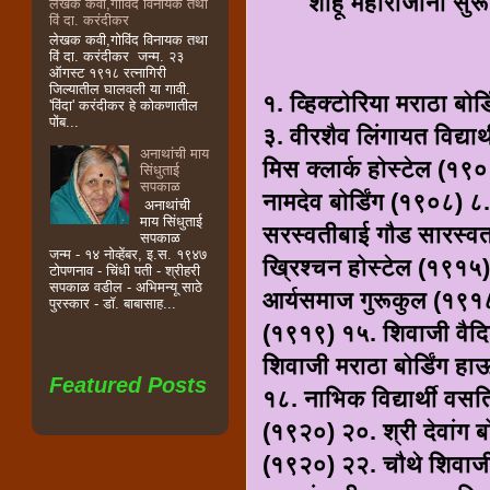
शाहू महाराजांनी सुरू क
लेखक कवी,गोविंद विनायक तथा
विं दा. करंदीकर
लेखक कवी,गोविंद विनायक तथा
विं दा. करंदीकर जन्म. २३
ऑगस्ट १९१८ रत्नागिरी
जिल्यातील घालवली या गावी.
१. व्हिक्टोरिया मराठा बो
'विंदा' करंदीकर हे कोकणातील
पोंब...
३. वीरशैव लिंगायत विद्या
अनाथांची माय
मिस क्लार्क होस्टेल (१९०
सिंधुताई
सपकाळ
नामदेव बोर्डिंग (१९०८) ८
अनाथांची
माय सिंधुताई
सरस्वतीबाई गौड सारस्वत 
सपकाळ
जन्म - १४ नोव्हेंबर, इ.स. १९४७
ख्रिश्चन होस्टेल (१९१५)
टोपणनाव - चिंधी पती - श्रीहरी
सपकाळ वडील - अभिमन्यू साठे
आर्यसमाज गुरूकुल (१९१८) 
पुरस्कार - डॉ. बाबासाह...
(१९१९) १५. शिवाजी वैदि
शिवाजी मराठा बोर्डिंग 
Featured Posts
१८. नाभिक विद्यार्थी वसत
(१९२०) २०. श्री देवांग 
(१९२०) २२. चौथे शिवाज