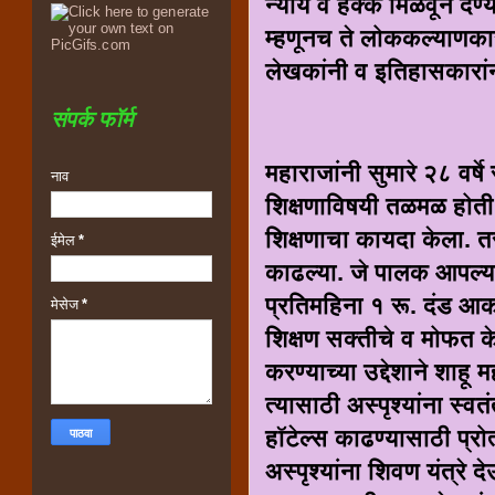
न्याय व हक्क मिळवून देण्
म्हणूनच ते लोककल्याणकारी
लेखकांनी व इतिहासकारां
संपर्क फॉर्म
महाराजांनी सुमारे २८ वर्ष
नाव
शिक्षणाविषयी तळमळ होती. 
शिक्षणाचा कायदा केला. त
ईमेल
*
काढल्या. जे पालक आपल्या
प्रतिमहिना १ रू. दंड आक
मेसेज
*
शिक्षण सक्तीचे व मोफत के
करण्याच्या उद्देशाने शाहू 
त्यासाठी अस्पृश्यांना स्व
हॉटेल्स काढण्यासाठी प्र
अस्पृश्यांना शिवण यंत्रे 