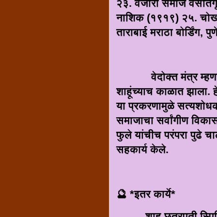
२३. वंजारी समाज वसतिगृह
नाशिक (१९१९) २५. चोखा
ताराबाई मराठा बोर्डिंग, प
वेदोक्त मंत्र म्हणण्याच
शाहूंच्याच काळात झाला. 
या प्रकरणामुळे सत्यशो
समाजाचा सर्वांगीण विकास 
फुले यांचीच परंपरा पुढे 
सहकार्य केले.
🔮 *इतर कार्ये*
शाहू छत्रपती स्पिनिंग 