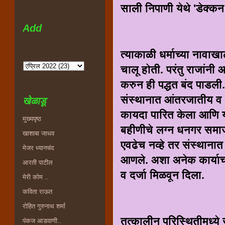
साली निपाणी येथे 'डेक्क
Add
त्याकाळी धर्माच्या नावाखा
चालू होती. परंतु राजांनी
करुन ही पद्धत बंद पाडली. 
संस्थानात आंतरजातीय व 
खेळाडू
कायदा पारित केला आणि य
मुख्यपृष्ठ
बहीणीचे लग्न धनगर समाज
खाशाबा जाधव
एवढेच नव्हे तर संस्था
मेजर ध्यानचंद
आणले. अशा अनेक कार्याच्य
आरती पाटील
व दर्जा मिळवून दिला.
मेरी कोम ..
कविता राऊत
रोहित गुरुनाथ शर्मा
तत्कालीन परिस्थितीमध्ये
पंकज आडवाणी..