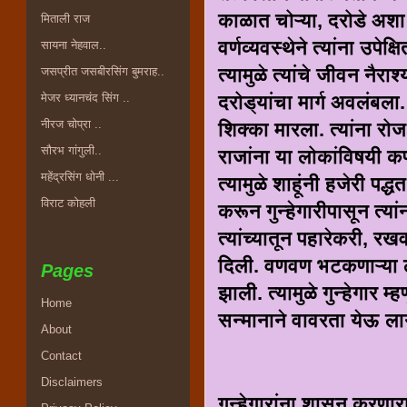
काळात चोऱ्या, दरोडे अशा 
मिताली राज
वर्णव्यवस्थेने त्यांना उपे
सायना नेहवाल..
त्यामुळे त्यांचे जीवन नैरा
जसप्रीत जसबीरसिंग बुमराह..
दरोड्यांचा मार्ग अवलंबला.
मेजर ध्यानचंद सिंग ..
नीरज चोप्रा ..
शिक्का मारला. त्यांना र
सौरभ गांगुली..
राजांना या लोकांविषयी कणव
महेंद्रसिंग धोनी ...
त्यामुळे शाहूंनी हजेरी पद
विराट कोहली
करून गुन्हेगारीपासून त्यांन
त्यांच्यातून पहारेकरी, रखव
दिली. वणवण भटकणाऱ्या लो
Pages
झाली. त्यामुळे गुन्हेगार 
Home
सन्मानाने वावरता येऊ ला
About
Contact
Disclaimers
गुन्हेगारांना शासन करणारा