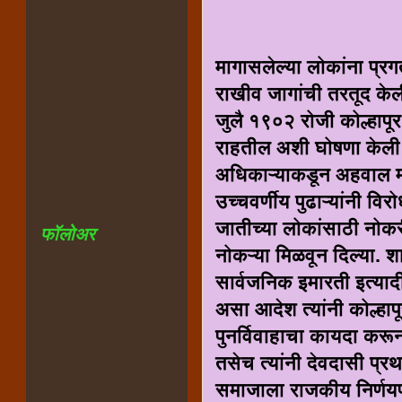
मागासलेल्या लोकांना प्रग
राखीव जागांची तरतूद केली
जुलै १९०२ रोजी कोल्हापू
राहतील अशी घोषणा केली
अधिकाऱ्याकडून अहवाल मागव
उच्चवर्णीय पुढाऱ्यांनी विर
जातीच्या लोकांसाठी नोक
फॉलोअर
नोकऱ्या मिळवून दिल्या. श
सार्वजनिक इमारती इत्यादी
असा आदेश त्यांनी कोल्हा
पुनर्विवाहाचा कायदा करू
तसेच त्यांनी देवदासी प्र
समाजाला राजकीय निर्णयप्