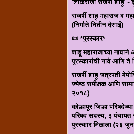
'लोकराजा राजर्षी शाहू' -
राजर्षी शाहू महाराज व म
(निर्माते नितीन देसाई)
📜 *पुरस्कार*
शाहू महाराजांच्या नावान
पुरस्कारांची नावे आणि ते म
राजर्षी शाहू छत्रपती मेमो
ज्येष्ठ समीक्षक आणि सामाज
२०१८)
कोल्हापूर जिल्हा परिषदेच्य
परिषद सदस्य, ३ पंचायत सम
पुरस्कार मिळाला (२६ जू