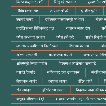
किरण मजुमदार - शॉ
सिंधुताई सपकाळ
पुण्यश्लोक अ
गोविंद वल्लभ पंत
जगलाल चौधरी
झाकीर हुसेन
रमाबाई रानडे
दर्पणकार बाळशास्त्री जांभेकर
नीलम सं
क्रांतिकारक बिपिनचंद्र पाल
राजाराम मोहन रॉय
श्र
गणेश प्रभाकर प्रधान
गणेश हरी खरे
शाहीर निवृत्ती 
लक्ष्मणराव काशिनाथ किर्लोस्कर
शिवराम परांजपे
डॉक
अरुणा असफली
भास्करराव भोसले
सरदार उधम सिंग
अभिनेत्री स्मिता पाटील
विश्वनाथ काशीनाथ राजवाडे
यशवंत देशपांडे
संगीतकार दत्ता डावजेकर
व्यंगचित्रक
विश्वनाथ आनंद
खाशाबा जाधव
इंदिरा गांधी
व
संत नामदेव
हरिवंशराय बच्चन
विदर्भाचा दादा कोंडके 
वासुदेव सीताराम बेंद्रे
बाळाजी जनार्दन भानू ऊर्फ नाना फडण