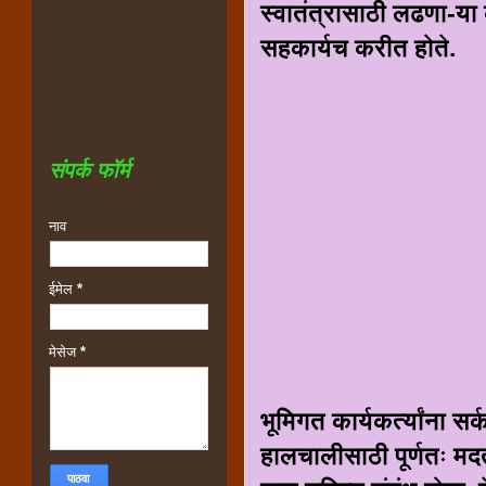
स्वातंत्रासाठी लढणा-या क्
सहकार्यच करीत होते.
संपर्क फॉर्म
नाव
ईमेल
*
मेसेज
*
भूमिगत कार्यकर्त्यांना 
हालचालीसाठी पूर्णतः म