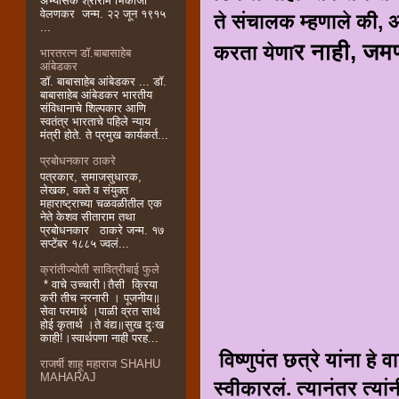
अभ्यासक श्रीराम भिकाजी
वेलणकर जन्म. २२ जून १९१५
ते संचालक म्हणाले की, अ
...
र नाही, जमण
करता येणा
भारतरत्न डॉ.बाबासाहेब
आंबेडकर
डॉ. बाबासाहेब आंबेडकर ... डॉ.
बाबासाहेब आंबेडकर भारतीय
संविधानाचे शिल्पकार आणि
स्वतंत्र भारताचे पहिले न्याय
मंत्री होते. ते प्रमुख कार्यकर्त...
प्रबोधनकार ठाकरे
पत्रकार, समाजसुधारक,
लेखक, वक्ते व संयुक्त
महाराष्ट्राच्या चळवळीतील एक
नेते केशव सीताराम तथा
प्रबोधनकार ठाकरे जन्म. १७
सप्टेंबर १८८५ ज्वलं...
क्रांतीज्योती सावित्रीबाई फुले
* वाचे उच्चारी।तैसी क्रिया
करी तीच नरनारी । पूजनीय॥
सेवा परमार्थ ।पाळी व्रत सार्थ
होई कृतार्थ ।ते वंद्य॥सुख दुःख
काही!।स्वार्थपणा नाही परह...
विष्णुपंत छत्रे यांना हे 
राजर्षी शाहू महाराज SHAHU
MAHARAJ
स्वीकारलं. त्यानंतर त्य