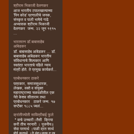
श्रीराम भिकाजी वेलणकर
आज भारतीय टपालखात्याच्या
'पिन कोड' प्रणालीचे जनक,
संस्कृत व पाली भाषेचे गाढे
अभ्यासक श्रीराम भिकाजी
वेलणकर जन्म. २२ जून १९१५
...
भारतरत्न डॉ.बाबासाहेब
आंबेडकर
डॉ. बाबासाहेब आंबेडकर ... डॉ.
बाबासाहेब आंबेडकर भारतीय
संविधानाचे शिल्पकार आणि
स्वतंत्र भारताचे पहिले न्याय
मंत्री होते. ते प्रमुख कार्यकर्त...
प्रबोधनकार ठाकरे
पत्रकार, समाजसुधारक,
लेखक, वक्ते व संयुक्त
महाराष्ट्राच्या चळवळीतील एक
नेते केशव सीताराम तथा
प्रबोधनकार ठाकरे जन्म. १७
सप्टेंबर १८८५ ज्वलं...
क्रांतीज्योती सावित्रीबाई फुले
* वाचे उच्चारी।तैसी क्रिया
करी तीच नरनारी । पूजनीय॥
सेवा परमार्थ ।पाळी व्रत सार्थ
होई कृतार्थ ।ते वंद्य॥सुख दुःख