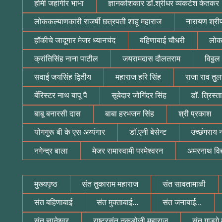
होमी जहांगीर भाभा
ज्ञानकोशकार डॉ.श्रीधर व्यंकटेश केतकर
लोककल्याणकारी राजर्षी छत्रपती शाहू महाराज
नारायण श्रीप
हॉकीचे जादूगार मेजर ध्यानचंद
बहिणाबाई चौधरी
लोक
क्रांतिसिंह नाना पाटील
जयरामदास दौलतराम
विठ्ठ
सवाई जयसिंह द्वितीय
महाराज हरि सिंह
राजा राव तुल
बॕरिस्टर नाथ बापू पै
सूबेदार जोगिंदर सिंह
डॉ. त्रिस्ता
बाबू बनारसी दास
बाबा हरभजन सिंह
श्री प्रकाश
योगगुरू बी के एस अय्यंगार
डॉ.एनी बेसेन्ट
उच्छंगराय
नगेन्द्र बाला
मेजर रामास्वामी परमेश्वरन
अमरनाथ विद
मुख्यपृष्ठ
संत तुकाराम महाराज
संत सावतामाळी
संत बहिणाबाई
संत मुक्ताबाई...
संत जनाबाई...
संत ज्ञानेश्वर
राष्ट्रसंत तुकडोजी महाराज
संत गाडगे