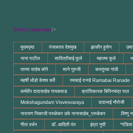
Select Language
▼
मुख्यपृष्ठ
पंजाबराव देशमुख
झाकीर हुसेन
उमा
नाना पाटील
सावित्रीबाई फुले
महात्मा फुले
भ
तात्या साहेब कोरे
साने गुरुजी
कस्तुरबा गांधी
महर्षी धोंडो केशव कर्वे
रमाबाई रानडे Ramabai Ranade
कर्मवीर दादासाहेब गायकवाड
क्रांतिकारक बिपिनचंद्र पाल
Mokshagundam Visvesvaraya
दादाभाई नौरोजी
नारायण भिकाजी परुळेकर उर्फ नानासाहेब_परुळेकर
.विष्णु
गीता वर्धन
डॉ. आदिती पंत
इंद्रा नुयी
*पंडिता