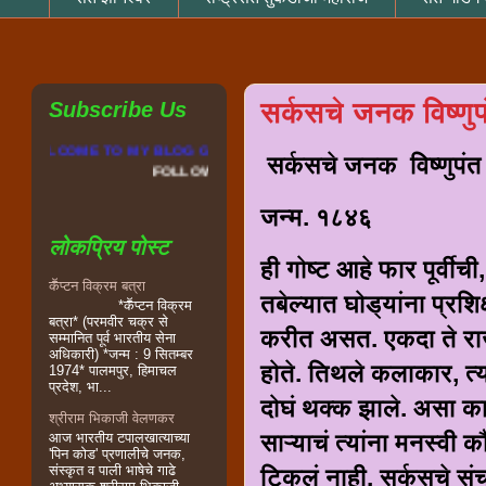
सर्कसचे जनक विष्णुपं
Subscribe Us
े WELCOME TO MY BLOG GREAT INDIAN THANKS FOR VISIT MY BLOG AND 
सर्कसचे जनक विष्णुपंत 
W MY BLOG
जन्म. १८४६
लोकप्रिय पोस्ट
ही गोष्ट आहे फार पूर्वीची
कॕप्टन विक्रम बत्रा
तबेल्यात घोड्यांना प्रशि
*कॕप्टन विक्रम
बत्रा* (परमवीर चक्र से
करीत असत. एकदा ते राज
सम्मानित पूर्व भारतीय सेना
अधिकारी) *जन्म : 9 सितम्बर
होते. तिथले कलाकार, त्य
1974* पालमपुर, हिमाचल
प्रदेश, भा...
दोघं थक्क झाले. असा काह
श्रीराम भिकाजी वेलणकर
साऱ्याचं त्यांना मनस्वी 
आज भारतीय टपालखात्याच्या
'पिन कोड' प्रणालीचे जनक,
संस्कृत व पाली भाषेचे गाढे
टिकलं नाही. सर्कसचे सं