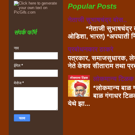
Popular Posts
नेताजी सुभाषचंद्र बोस..
*नेताजी सुभाषचंद्र ब
संपर्क फॉर्म
ओडिशा, भारत) *अपघ
प्रबोधनकार ठाकरे
नाव
पत्रकार, समाजसुधारक, लेख
नेते केशव सीताराम तथा प्
ईमेल
*
लोकमान्य टिळक
मेसेज
*
*लोकमान्य बाळ ग
बाळ गंगाधर टिळक
येथे झा...