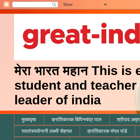
मेरा भारत महान This is
student and teacher 
leader of india
मुख्यपृष्ठ
क्रांतिकारक बिपिनचंद्र पाल
श्रीपाद अमृत 
स्वातंत्र्यसेनानी लक्ष्मी सेहगल
क्रांतिकारक मंगल पांडे