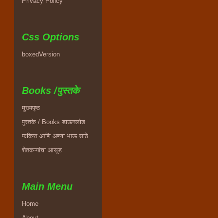
Privacy Policy
Css Options
boxedVersion
Books /पुस्तके
मुख्यपृष्ठ
पुस्तके / Books डाऊनलोड
फकिरा आणि अण्णा भाऊ साठे
शेतकऱ्यांचा आसूड
Main Menu
Home
About