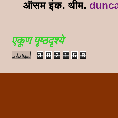
ऑसम इंक. थीम.
dunc
एकूण पृष्ठदृश्ये
3
8
2
1
5
8