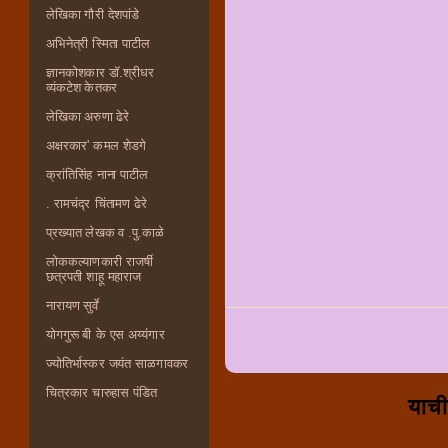
लेखिका गौरी देशपांडे
अभिनेत्री स्मिता पाटील
ज्ञानकोशकार डॉ.श्रीधर
व्यंकटेश केतकर
लेखिका अरुणा ढेरे
अक्षरकार' कमल शेडगे
क्रांतिसिंह नाना पाटील
. रामचंद्र चिंतामण ढेरे
प्रख्यात लेखक व .पु.काळे
लोककल्याणकारी राजर्षी
छत्रपती शाहू महाराज
नारायण सुर्वे
योगगुरू बी के एस अय्यंगार
ज्योतिर्भास्कर जयंत साळगावकर
चित्रकार चारुहास पंडित
याची