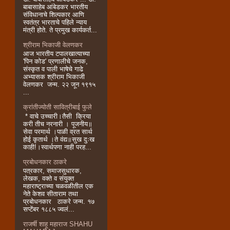
बाबासाहेब आंबेडकर भारतीय
संविधानाचे शिल्पकार आणि
स्वतंत्र भारताचे पहिले न्याय
मंत्री होते. ते प्रमुख कार्यकर्त...
श्रीराम भिकाजी वेलणकर
आज भारतीय टपालखात्याच्या
'पिन कोड' प्रणालीचे जनक,
संस्कृत व पाली भाषेचे गाढे
अभ्यासक श्रीराम भिकाजी
वेलणकर जन्म. २२ जून १९१५
...
क्रांतीज्योती सावित्रीबाई फुले
* वाचे उच्चारी।तैसी क्रिया
करी तीच नरनारी । पूजनीय॥
सेवा परमार्थ ।पाळी व्रत सार्थ
होई कृतार्थ ।ते वंद्य॥सुख दुःख
काही!।स्वार्थपणा नाही परह...
प्रबोधनकार ठाकरे
पत्रकार, समाजसुधारक,
लेखक, वक्ते व संयुक्त
महाराष्ट्राच्या चळवळीतील एक
नेते केशव सीताराम तथा
प्रबोधनकार ठाकरे जन्म. १७
सप्टेंबर १८८५ ज्वलं...
राजर्षी शाहू महाराज SHAHU