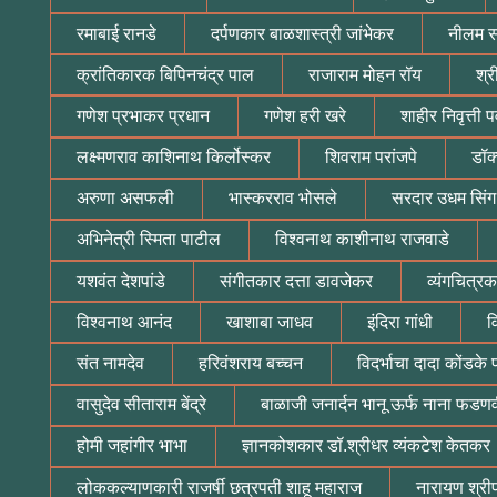
रमाबाई रानडे
दर्पणकार बाळशास्त्री जांभेकर
नीलम सं
क्रांतिकारक बिपिनचंद्र पाल
राजाराम मोहन रॉय
श्र
गणेश प्रभाकर प्रधान
गणेश हरी खरे
शाहीर निवृत्ती 
लक्ष्मणराव काशिनाथ किर्लोस्कर
शिवराम परांजपे
डॉक
अरुणा असफली
भास्करराव भोसले
सरदार उधम सिंग
अभिनेत्री स्मिता पाटील
विश्वनाथ काशीनाथ राजवाडे
यशवंत देशपांडे
संगीतकार दत्ता डावजेकर
व्यंगचित्रक
विश्वनाथ आनंद
खाशाबा जाधव
इंदिरा गांधी
व
संत नामदेव
हरिवंशराय बच्चन
विदर्भाचा दादा कोंडके 
वासुदेव सीताराम बेंद्रे
बाळाजी जनार्दन भानू ऊर्फ नाना फडण
होमी जहांगीर भाभा
ज्ञानकोशकार डॉ.श्रीधर व्यंकटेश केतकर
लोककल्याणकारी राजर्षी छत्रपती शाहू महाराज
नारायण श्रीप