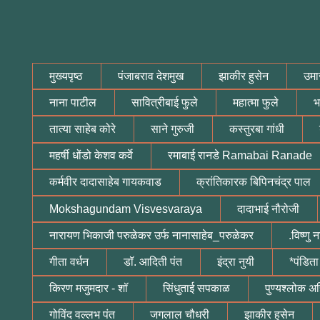
मुख्यपृष्ठ
पंजाबराव देशमुख
झाकीर हुसेन
उमा
नाना पाटील
सावित्रीबाई फुले
महात्मा फुले
भ
तात्या साहेब कोरे
साने गुरुजी
कस्तुरबा गांधी
महर्षी धोंडो केशव कर्वे
रमाबाई रानडे Ramabai Ranade
कर्मवीर दादासाहेब गायकवाड
क्रांतिकारक बिपिनचंद्र पाल
Mokshagundam Visvesvaraya
दादाभाई नौरोजी
नारायण भिकाजी परुळेकर उर्फ नानासाहेब_परुळेकर
.विष्णु
गीता वर्धन
डॉ. आदिती पंत
इंद्रा नुयी
*पंडिता
किरण मजुमदार - शॉ
सिंधुताई सपकाळ
पुण्यश्लोक अ
गोविंद वल्लभ पंत
जगलाल चौधरी
झाकीर हुसेन