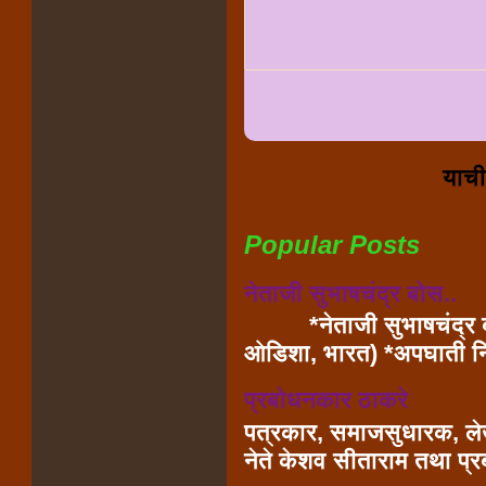
याची
Popular Posts
नेताजी सुभाषचंद्र बोस..
*नेताजी सुभाषचंद्र ब
ओडिशा, भारत) *अपघ
प्रबोधनकार ठाकरे
पत्रकार, समाजसुधारक, लेख
नेते केशव सीताराम तथा प्