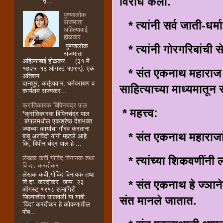
विरोध केला.
*मृ...
पुण्यश्लोक
राजमाता
* त्यांनी सर्व जाती-धर्
अहिल्याबाई
होळकर
पुण्यश्लोक
* त्यांनी गोरगरिबांची स
राजमाता
अहिल्याबाई होळकर (३१ मे
१७२५–१३ ऑगस्ट १७९५). एक
* संत एकनाथ महाराज हे स
अतिशय
दानशूर, कर्तृत्ववान, धर्मपरायण व
साहित्याच्या माध्यमातून
कार्यक्षम राज्यकर...
क्रांतिकारक बिपिनचंद्र पाल
* महत्त्व:
*क्रांतिकारक बिपिनचंद्र पाल
बंगालमधील एकश्रेष्ठ देशभक्त
ज्याच्या कार्याचा गौरव करताना
* संत एकनाथ महाराजांन
बाबू अरविंदो यांनी म्हटले आहे
कि, बिपीन चंद्र पाल हे ...
* त्यांच्या शिकवणींनी ल
लेखक कवी,गोविंद विनायक तथा
विं दा. करंदीकर
लेखक कवी,गोविंद विनायक तथा
विं दा. करंदीकर जन्म. २३
* संत एकनाथ हे ज्ञानेश्
ऑगस्ट १९१८ रत्नागिरी
जिल्यातील घालवली या गावी.
संत मानले जातात.
'विंदा' करंदीकर हे कोकणातील
पोंब...