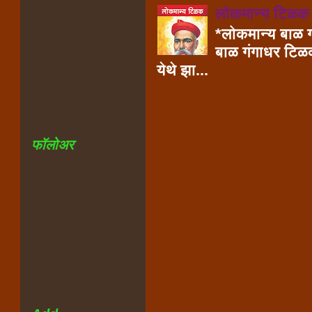
लोकमान्य टिळक
*लोकमान्य बाळ ग
बाळ गंगाधर टिळक
येथे झा...
फॉलोअर