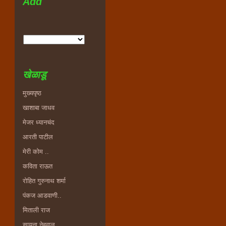
Add
खेळाडू
मुख्यपृष्ठ
खाशाबा जाधव
मेजर ध्यानचंद
आरती पाटील
मेरी कोम ..
कविता राऊत
रोहित गुरुनाथ शर्मा
पंकज आडवाणी..
मिताली राज
सायना नेहवाल..