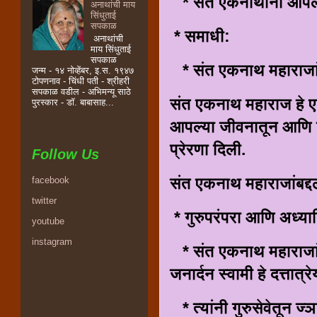
* संत एकनाथानी आपल्या
अनाथांची माय
सिंधुताई
सपकाळ
* समाधी:
अनाथांची
माय सिंधुताई
सपकाळ
* संत एकनाथ महाराजांन
जन्म - १४ नोव्हेंबर, इ.स. १९४७
टोपणनाव - चिंधी पती - श्रीहरी
सपकाळ वडील - अभिमन्यू साठे
संत एकनाथ महाराज हे ए
पुरस्कार - डॉ. बाबासाह...
आपल्या जीवनातून आणि शि
प्रेरणा दिली.
Follow Us
संत एकनाथ महाराजांबद्
facebook
twitter
* गुरुपरंपरा आणि अध्यात
youtube
instagram
* संत एकनाथ महाराजांनी 
जनार्दन स्वामी हे दत्तात्र
* त्यांनी गुरुसेवेतून ज्ञा