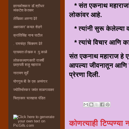
* संत एकनाथ महाराजांच
ज्ञानकोशकार डॉ.श्रीधर
व्यंकटेश केतकर
लोकांवर आहे.
लेखिका अरुणा ढेरे
अक्षरकार' कमल शेडगे
* त्यांनी सुरू केलेल्या
क्रांतिसिंह नाना पाटील
* त्यांचे विचार आणि कार
. रामचंद्र चिंतामण ढेरे
प्रख्यात लेखक व .पु.काळे
संत एकनाथ महाराज हे ए
लोककल्याणकारी राजर्षी
आपल्या जीवनातून आणि शि
छत्रपती शाहू महाराज
नारायण सुर्वे
प्रेरणा दिली.
योगगुरू बी के एस अय्यंगार
ज्योतिर्भास्कर जयंत साळगावकर
चित्रकार चारुहास पंडित
कोणत्याही टिप्पण्‍या 