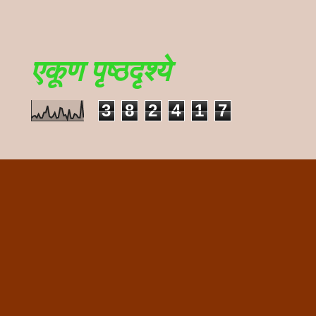
एकूण पृष्ठदृश्ये
3
8
2
4
1
7