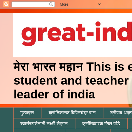
मेरा भारत महान This is
student and teacher 
leader of india
मुख्यपृष्ठ
क्रांतिकारक बिपिनचंद्र पाल
श्रीपाद अमृत 
स्वातंत्र्यसेनानी लक्ष्मी सेहगल
क्रांतिकारक मंगल पांडे