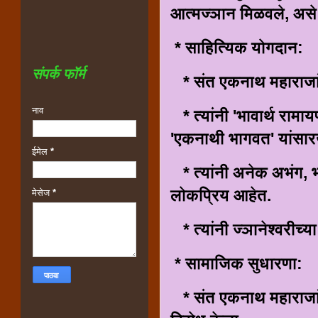
आत्मज्ञान मिळवले, असे 
* साहित्यिक योगदान:
संपर्क फॉर्म
* संत एकनाथ महाराजांन
नाव
* त्यांनी 'भावार्थ रामायण
'एकनाथी भागवत' यांसारख
ईमेल
*
* त्यांनी अनेक अभंग, 
लोकप्रिय आहेत.
मेसेज
*
* त्यांनी ज्ञानेश्वरीच्य
* सामाजिक सुधारणा:
* संत एकनाथ महाराजां