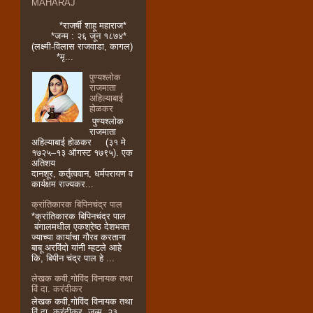
MAHARAJ
*राजर्षी शाहू महाराज*
*जन्म : २६ जून १८७४*
(लक्ष्मी-विलास राजवाडा, कागल)
*मृ...
पुण्यश्लोक
राजमाता
अहिल्याबाई
होळकर
पुण्यश्लोक
राजमाता
अहिल्याबाई होळकर (३१ मे
१७२५–१३ ऑगस्ट १७९५). एक
अतिशय
दानशूर, कर्तृत्ववान, धर्मपरायण व
कार्यक्षम राज्यकर...
क्रांतिकारक बिपिनचंद्र पाल
*क्रांतिकारक बिपिनचंद्र पाल
बंगालमधील एकश्रेष्ठ देशभक्त
ज्याच्या कार्याचा गौरव करताना
बाबू अरविंदो यांनी म्हटले आहे
कि, बिपीन चंद्र पाल हे ...
लेखक कवी,गोविंद विनायक तथा
विं दा. करंदीकर
लेखक कवी,गोविंद विनायक तथा
विं दा. करंदीकर जन्म. २३