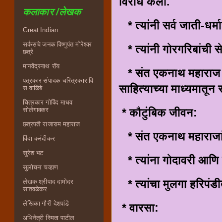
विरोध केला.
कलाकार /लेखक
* त्यांनी सर्व जाती-धर्
Great Indian
सर्कसचे जनक विष्णुपंत मोरेश्वर
* त्यांनी गोरगरिबांची स
छत्रे
मानवेंद्रनाथ रॉय
* संत एकनाथ महाराज हे स
पत्रकार संपादक चरित्रकार वि
साहित्याच्या माध्यमातून
स वाळिंबे
चित्रकार गोविंद माधव
सोलेगावकर
* कौटुंबिक जीवन:
छत्रपती राजाराम महाराज
* संत एकनाथ महाराजांच
विंदा करंदीकर
सुरेश भट
* त्यांना गोदावरी आणि 
सुलोचना चव्हाण
* त्यांचा मुलगा हरिपंडीत
लेखक श्रीपाद दामोदर
सातवळेकर
लेखिका गौरी देशपांडे
* वारसा:
अभिनेत्री स्मिता पाटील