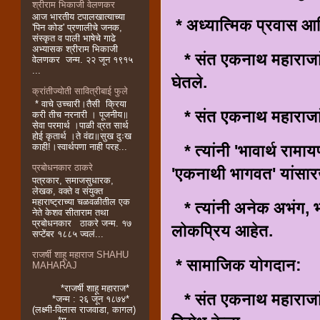
श्रीराम भिकाजी वेलणकर
आज भारतीय टपालखात्याच्या
* अध्यात्मिक प्रवास आण
'पिन कोड' प्रणालीचे जनक,
संस्कृत व पाली भाषेचे गाढे
अभ्यासक श्रीराम भिकाजी
* संत एकनाथ महाराजांन
वेलणकर जन्म. २२ जून १९१५
...
घेतले.
क्रांतीज्योती सावित्रीबाई फुले
* वाचे उच्चारी।तैसी क्रिया
* संत एकनाथ महाराजांनी 
करी तीच नरनारी । पूजनीय॥
सेवा परमार्थ ।पाळी व्रत सार्थ
होई कृतार्थ ।ते वंद्य॥सुख दुःख
काही!।स्वार्थपणा नाही परह...
* त्यांनी 'भावार्थ रामायण
प्रबोधनकार ठाकरे
'एकनाथी भागवत' यांसारख
पत्रकार, समाजसुधारक,
लेखक, वक्ते व संयुक्त
महाराष्ट्राच्या चळवळीतील एक
* त्यांनी अनेक अभंग, 
नेते केशव सीताराम तथा
प्रबोधनकार ठाकरे जन्म. १७
लोकप्रिय आहेत.
सप्टेंबर १८८५ ज्वलं...
राजर्षी शाहू महाराज SHAHU
* सामाजिक योगदान:
MAHARAJ
*राजर्षी शाहू महाराज*
* संत एकनाथ महाराजां
*जन्म : २६ जून १८७४*
(लक्ष्मी-विलास राजवाडा, कागल)