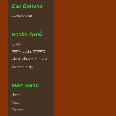
Css Options
boxedVersion
Books /पुस्तके
मुख्यपृष्ठ
पुस्तके / Books डाऊनलोड
फकिरा आणि अण्णा भाऊ साठे
शेतकऱ्यांचा आसूड
Main Menu
Home
About
Contact