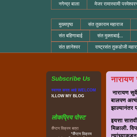
नगेन्द्र बाला
मेजर रामास्वामी परमेश्वर
मुख्यपृष्ठ
संत तुकाराम महाराज
संत बहिणाबाई
संत मुक्ताबाई...
संत ज्ञानेश्वर
राष्ट्रसंत तुकडोजी महा
नारायण सु
Subscribe Us
न
या ब्लॉगवर सहर्ष स्वागत करत आहे WELCOME TO MY BLOG GREAT INDIA
नारायण सुर्व
FOLLOW MY BLOG
बालपण अत्यं
झाल्यानंतर प
लोकप्रिय पोस्ट
इयत्ता सातवी
मिळाली. विप
कॕप्टन विक्रम बत्रा
*कॕप्टन विक्रम
त्यांच्याकडू