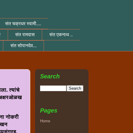
संत चक्रधर स्वामी....
व
संत रामदास
संत एकनाथ ..
संत सोपानदेव...
Search
ा. त्यांचे
ी, अक्षरओळख
Pages
ांना नोकरी
Home
लेखन
्यसंग्रह.