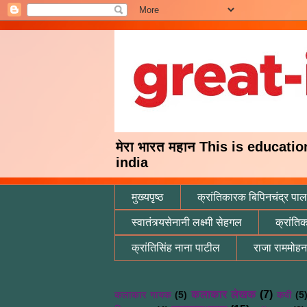
मेरा भारत महान This is educati
india
मुख्यपृष्ठ
क्रांतिकारक बिपिनचंद्र पाल
स्वातंत्र्यसेनानी लक्ष्मी सेहगल
क्रांति
क्रांतिसिंह नाना पाटील
राजा राममोहन
कलाकार लेखक
(7)
कलाकार गायक
(5)
कवी
(5