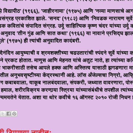
ाझे विद्यापीठ' (१९६६), 'जाहीरनामा' (१९७५) आणि 'नव्या माणसाचे 
काव्यसंग्रह प्रकाशित झाले. 'सनद' (१९८२) आणि 'निवडक नारायण सुर्व
डक कवितांचे संपादित संग्रह. उर्दू साहित्यिक कृष्ण चंदर यांच्या उर्दू कथ
ा अनुवाद 'तीन गुंड आणि सात कथा' (१९६६) या नावाने प्रसिद्घ झाल
ले' (१९७५) ही त्यांची अनुवादित कादंबरी.
 दैनंदिन आयुष्याची व श्रमशक्तीच्या चढउतारांची स्पंदने सुर्वे यांच्या 
ने प्रकट होतात. माणूस आणि मेहनत यांचे अतुट नाते, हा त्यांच्या क
ा भाकरीसाठी तसेच आपले हक्क आणि अस्तित्व यासाठी झगडणारा माणू
तेतील अनुभवसृष्टीच्या केंद्रस्थानी आहे. लॉस अँजेल्सचा निग्रो, आ
शीग कबाबवाला, याकूब नालबंदवाला, संपकरी, जथ्यात वावरणारा, पोस्ट
ाल, शरीरविक्रय करणार्‍या स्त्रिया यांच्यासंबंधीचे तपशील त्यांच्
न्यमयतेने येतात. अशा या थोर कवीचे १६ ऑगस्ट २०१० रोजी निधन 
ी टिप्पण्‍या नाहीत: