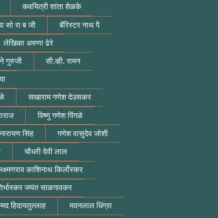
कवयित्री शांता शेळके
या सो रा ब जी
बॅरिस्टर नाथ पै
लेखिका अरुणा ढेरे
े गुरुजी
सी.व्ही. रामन
या
ळे
सखाराम गणेश देउसकर
हाराज
विष्णु गणेश पिंगळे
 नारायण सिंह
गणेश वासुदेव जोशी
न
चौधरी देवी लाल
लक्ष्मणराव काशिनाथ किर्लोस्कर
तिर्भास्कर जयंत साळगावकर
्मद हिदायतुल्लाह
मदनलाल धिंग्रा