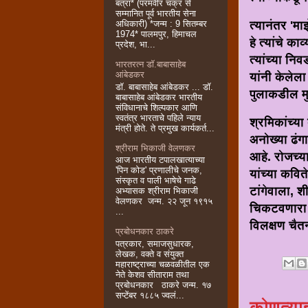
बत्रा* (परमवीर चक्र से
सम्मानित पूर्व भारतीय सेना
त्यानंतर 'म
अधिकारी) *जन्म : 9 सितम्बर
1974* पालमपुर, हिमाचल
हे त्यांचे 
प्रदेश, भा...
त्यांच्या निव
भारतरत्न डॉ.बाबासाहेब
आंबेडकर
यांनी केलेल
डॉ. बाबासाहेब आंबेडकर ... डॉ.
पुलाकडील मु
बाबासाहेब आंबेडकर भारतीय
संविधानाचे शिल्पकार आणि
स्वतंत्र भारताचे पहिले न्याय
श्रमिकांच्या
मंत्री होते. ते प्रमुख कार्यकर्त...
अनोख्या ढंगा
श्रीराम भिकाजी वेलणकर
आहे. रोजच्य
आज भारतीय टपालखात्याच्या
'पिन कोड' प्रणालीचे जनक,
यांच्या कवि
संस्कृत व पाली भाषेचे गाढे
टांगेवाला, 
अभ्यासक श्रीराम भिकाजी
वेलणकर जन्म. २२ जून १९१५
चिकटवणारा हम
...
विलक्षण चैत
प्रबोधनकार ठाकरे
पत्रकार, समाजसुधारक,
लेखक, वक्ते व संयुक्त
महाराष्ट्राच्या चळवळीतील एक
नेते केशव सीताराम तथा
प्रबोधनकार ठाकरे जन्म. १७
सप्टेंबर १८८५ ज्वलं...
कोणत्याह