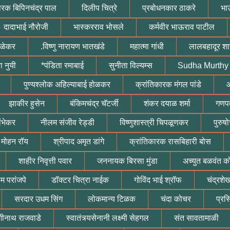
ारक बिपिनचंद्र पाल
दिलीप चित्रे
प्रबोधनकार ठाकरे
भा
दादाभाई नौरोजी
भास्करराव भोसले
कर्मवीर भाऊराव पाटील
ुळेकर
.विष्णु नारायण भातखंडे
महात्मा गांधी
लालबहादूर शास
रा नुयी
*पंडिता रमाबाई
सुनीता विल्यम्स
Sudha Murthy
पुण्यश्लोक अहिल्याबाई होळकर
क्रांतिकारक मंगल पांडे
आ
झाकीर हुसेन
बंकिमचंद्र चॅटर्जी
शंकर दयाळ शर्मा
गणपत
ांभेकर
नीलम संजीव रेड्डी
विष्णुशास्त्री चिपळूणकर
पुरुष
 मोहन रॉय
श्रीपाद अमृत डांगे
क्रांतिकारक रासबिहारी बोस
शाहीर निवृत्ती पवार
जननायक बिरसा मुंडा
अच्युत बळवंत क
म परांजपे
डॉक्टर चित्रा नाईक
गोविंद भाई श्रॉफ
चंद्रश
सरदार उधम सिंग
लोकमान्य टिळक
चंदा कोचर
प्रस
शीनाथ राजवाडे
स्वातंत्र्यसेनानी लक्ष्मी सेहगल
संत सावतामाळी