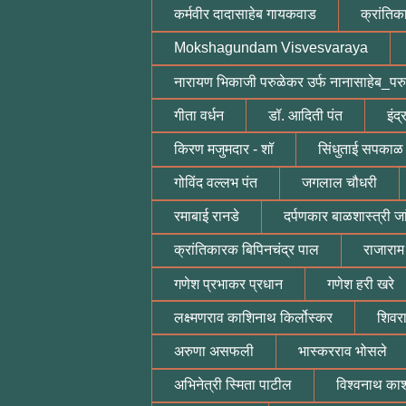
कर्मवीर दादासाहेब गायकवाड
क्रांतिक
Mokshagundam Visvesvaraya
नारायण भिकाजी परुळेकर उर्फ नानासाहेब_पर
गीता वर्धन
डॉ. आदिती पंत
इंद्
किरण मजुमदार - शॉ
सिंधुताई सपकाळ
गोविंद वल्लभ पंत
जगलाल चौधरी
रमाबाई रानडे
दर्पणकार बाळशास्त्री ज
क्रांतिकारक बिपिनचंद्र पाल
राजाराम
गणेश प्रभाकर प्रधान
गणेश हरी खरे
लक्ष्मणराव काशिनाथ किर्लोस्कर
शिवरा
अरुणा असफली
भास्करराव भोसले
अभिनेत्री स्मिता पाटील
विश्वनाथ का