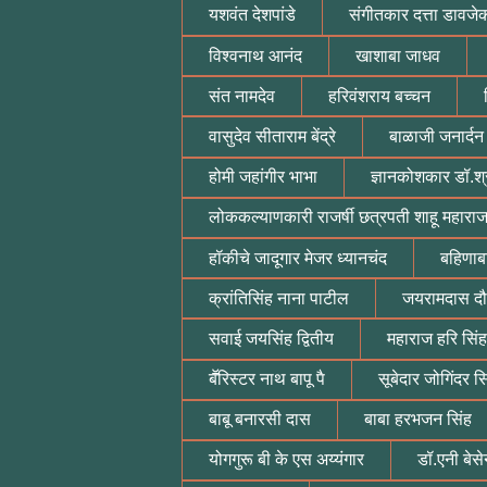
यशवंत देशपांडे
संगीतकार दत्ता डावजे
विश्वनाथ आनंद
खाशाबा जाधव
संत नामदेव
हरिवंशराय बच्चन
वासुदेव सीताराम बेंद्रे
बाळाजी जनार्दन
होमी जहांगीर भाभा
ज्ञानकोशकार डॉ.श्
लोककल्याणकारी राजर्षी छत्रपती शाहू महारा
हॉकीचे जादूगार मेजर ध्यानचंद
बहिणाब
क्रांतिसिंह नाना पाटील
जयरामदास द
सवाई जयसिंह द्वितीय
महाराज हरि सिंह
बॕरिस्टर नाथ बापू पै
सूबेदार जोगिंदर सि
बाबू बनारसी दास
बाबा हरभजन सिंह
योगगुरू बी के एस अय्यंगार
डॉ.एनी बेसेन