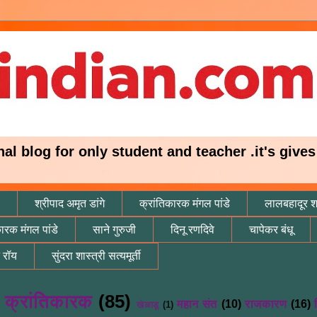
onal blog for only student and teacher .it's giv
श्रीपाद अमृत डांगे
क्रांतिकारक मंगल पांडे
लालबहादूर शा
कारक मंगल पांडे
साने गुरुजी
दिनू रणदिवे
चापेकर बंधू
 रॉय
सुंदरा शास्त्री सत्यमूर्ती
क्रांतिकारक
(85)
महान संत
(10)
राजकारण
(16)
)
खेळाडू
(1)