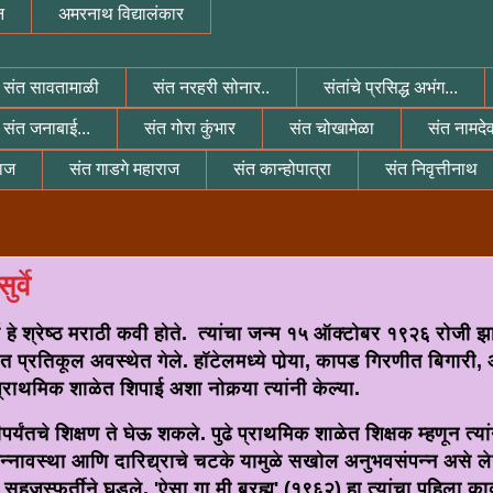
न
अमरनाथ विद्यालंकार
संत सावतामाळी
संत नरहरी सोनार..
संतांचे प्रसिद्ध अभंग...
संत जनाबाई...
संत गोरा कुंभार
संत चोखामेळा
संत नामदे
राज
संत गाडगे महाराज
संत कान्होपात्रा
संत निवृत्तीनाथ
र्वे
N THANKS FOR VISIT MY BLOG AND FOLLOW MY BLOG
े हे श्रेष्ठ मराठी कवी होते. त्यांचा जन्म १५ ऑक्टोबर १९२६ रोजी झाल
त प्रतिकूल अवस्थेत गेले. हॉटेलमध्ये पोर्‍या, कापड गिरणीत बिगार
्राथमिक शाळेत शिपाई अशा नोकर्‍या त्यांनी केल्या.
पर्यंतचे शिक्षण ते घेऊ शकले. पुढे प्राथमिक शाळेत शिक्षक म्हणून त्य
न्नावस्था आणि दारिद्य्राचे चटके यामुळे सखोल अनुभवसंपन्न असे 
न सहजस्फूर्तीने घडले. 'ऐसा गा मी ब्रह्म' (१९६२) हा त्यांचा पहिला काव