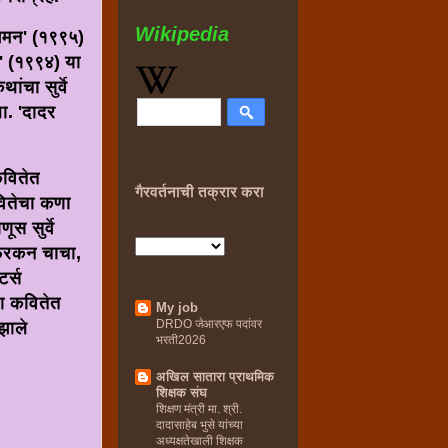
Wikipedia
आगमन' (१९९५)
े' (१९९४) या
ांचा सुर्वे
ा. 'दादर
कवितेत
गैरवर्तनाची तक्रार करा
वितेचा कणा
स सुर्वे
फ्रिकन चाचा,
र्स
या कवितेत
My job
DRDO जेआरएफ पदांवर
झाले
भरती2026
अखिल सातारा प्राथमिक
शिक्षक संघ
शिक्षण मंत्री मा. श्री.
दादासाहेब भुसे यांच्या
अध्यक्षतेखाली शिक्षक