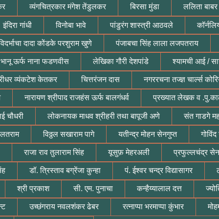
कर
व्यंगचित्रकार मंगेश तेंडुलकर
बिरसा मुंडा
ललिता बाबर
इंदिरा गांधी
विनोबा भावे
पांडुरंग शास्त्री आठवले
कॉर्नलि
विदर्भाचा दादा कोंडके परशुराम खुणे
पंजाबचा सिंह लाला लजपतराय
 भानू ऊर्फ नाना फडणवीस
लेखिका गौरी देशपांडे
श्यामची आई / सान
रीधर व्यंकटेश केतकर
चित्तरंजन दास
नगररचना तज्ज्ञ चार्ल्स कोरि
ज
नारायण श्रीपाद राजहंस ऊर्फ बालगंधर्व
प्रख्यात लेखक व .पु.का
ाई चौधरी
लोकनायक माधव श्रीहरी तथा बापूजी अणे
संत गाडगे म
ौलतराम
विठ्ठल सखाराम पागे
यतीन्द्र मोहन सेनगुप्त
गोविंद
राजा राव तुलाराम सिंह
यूसुफ़ मेहरअली
प्रफुल्लचंद्र से
ंह
डॉ. त्रिस्ताव बग्रेंजा कुन्हा
पं. ईश्वर चन्द्र विद्यासागर
श्री प्रकाश
सी. एम. पुनाचा
कन्हैय्यालाल दत्त
ज्यो
्ट
उच्छंगराय नवलशंकर ढेबर
रत्नाप्पा भरमाप्पा कुंभार
मोहम