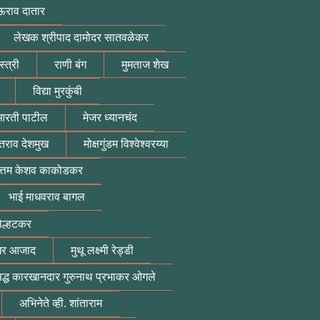
ऊराव दातार
लेखक श्रीपाद दामोदर सातवळेकर
्त्री
राणी बंग
मुमताज शेख
विद्या मुरकुंबी
रती पाटील
मेजर ध्यानचंद
राव देशमुख
मोक्षगुंडम विश्वेश्वरय्या
ोत्तम केशव काकोडकर
भाई माधवराव बागल
ोल्हटकर
ेखर आजाद
मुथू लक्ष्मी रेड्डी
िद्ध कारखानदार गुरुनाथ प्रभाकर ओगले
अभिनेते व्ही. शांताराम