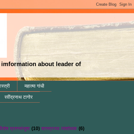
es imformation about leader of
स्त्री
महात्मा गांधी
रवींद्रनाथ टागोर
विशेष प्रश्नमंजुषा
(10)
शास्त्रज्ञ /संशोधक
(6)