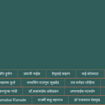
ीर हुसेन
उमाजी नाईक
वेणूताई चव्हाण
भाई कोतवाल
महात्मा फुले
भगतसिंग राजगुरू सुखदेव
राम मनोहर लोहिया
कस्तुरबा गांधी
डॉ.बाबासाहेब आंबेडकर
अप्पासाहेब पटवर्धन
 Ramabai Ranade
राजर्षी शाहू महाराज
डॉ पंजाबराव देशमुख