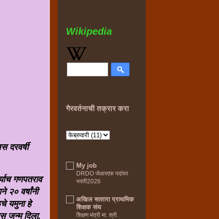
Wikipedia
गैरवर्तनाची तक्रार करा
स दरवर्षी
My job
DRDO जेआरएफ पदांवर
ार्याच गणपतराव
भरती2026
े २० वर्षांनी
अखिल सातारा प्राथमिक
े यमुना हे
शिक्षक संघ
ास जन्म दिला.
शिक्षण मंत्री मा. श्री.