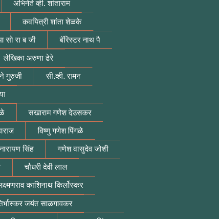
अभिनेते व्ही. शांताराम
कवयित्री शांता शेळके
या सो रा ब जी
बॅरिस्टर नाथ पै
लेखिका अरुणा ढेरे
े गुरुजी
सी.व्ही. रामन
या
ळे
सखाराम गणेश देउसकर
हाराज
विष्णु गणेश पिंगळे
 नारायण सिंह
गणेश वासुदेव जोशी
न
चौधरी देवी लाल
लक्ष्मणराव काशिनाथ किर्लोस्कर
तिर्भास्कर जयंत साळगावकर