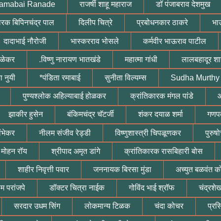
 Ramabai Ranade
राजर्षी शाहू महाराज
डॉ पंजाबराव देशमुख
ारक बिपिनचंद्र पाल
दिलीप चित्रे
प्रबोधनकार ठाकरे
भा
दादाभाई नौरोजी
भास्करराव भोसले
कर्मवीर भाऊराव पाटील
ुळेकर
.विष्णु नारायण भातखंडे
महात्मा गांधी
लालबहादूर शास
रा नुयी
*पंडिता रमाबाई
सुनीता विल्यम्स
Sudha Murthy
पुण्यश्लोक अहिल्याबाई होळकर
क्रांतिकारक मंगल पांडे
आ
झाकीर हुसेन
बंकिमचंद्र चॅटर्जी
शंकर दयाळ शर्मा
गणपत
ांभेकर
नीलम संजीव रेड्डी
विष्णुशास्त्री चिपळूणकर
पुरुष
 मोहन रॉय
श्रीपाद अमृत डांगे
क्रांतिकारक रासबिहारी बोस
शाहीर निवृत्ती पवार
जननायक बिरसा मुंडा
अच्युत बळवंत क
म परांजपे
डॉक्टर चित्रा नाईक
गोविंद भाई श्रॉफ
चंद्रश
सरदार उधम सिंग
लोकमान्य टिळक
चंदा कोचर
प्रस