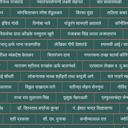
शीनाथ राजवाडे
स्वातंत्र्यसेनानी लक्ष्मी सेहगल
संत सावतामाळी
कर
व्यंगचित्रकार मंगेश तेंडुलकर
बिरसा मुंडा
ललिता बाबर
इंदिरा गांधी
विनोबा भावे
पांडुरंग शास्त्री आठवले
कॉर्नलि
विदर्भाचा दादा कोंडके परशुराम खुणे
पंजाबचा सिंह लाला लजपतराय
 भानू ऊर्फ नाना फडणवीस
लेखिका गौरी देशपांडे
श्यामची आई / सान
रीधर व्यंकटेश केतकर
चित्तरंजन दास
नगररचना तज्ज्ञ चार्ल्स कोरि
ज
नारायण श्रीपाद राजहंस ऊर्फ बालगंधर्व
प्रख्यात लेखक व .पु.का
ाई चौधरी
लोकनायक माधव श्रीहरी तथा बापूजी अणे
संत गाडगे म
ौलतराम
विठ्ठल सखाराम पागे
यतीन्द्र मोहन सेनगुप्त
गोविंद
राजा राव तुलाराम सिंह
यूसुफ़ मेहरअली
प्रफुल्लचंद्र से
ंह
डॉ. त्रिस्ताव बग्रेंजा कुन्हा
पं. ईश्वर चन्द्र विद्यासागर
श्री प्रकाश
सी. एम. पुनाचा
कन्हैय्यालाल दत्त
ज्यो