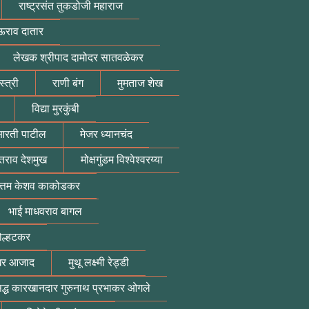
राष्ट्रसंत तुकडोजी महाराज
ऊराव दातार
लेखक श्रीपाद दामोदर सातवळेकर
्त्री
राणी बंग
मुमताज शेख
विद्या मुरकुंबी
रती पाटील
मेजर ध्यानचंद
राव देशमुख
मोक्षगुंडम विश्वेश्वरय्या
ोत्तम केशव काकोडकर
भाई माधवराव बागल
ोल्हटकर
ेखर आजाद
मुथू लक्ष्मी रेड्डी
िद्ध कारखानदार गुरुनाथ प्रभाकर ओगले