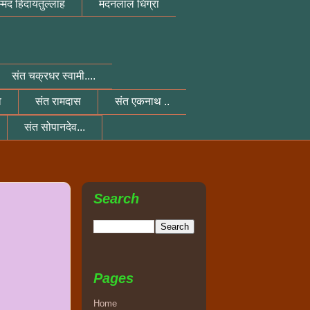
्मद हिदायतुल्लाह
मदनलाल धिंग्रा
संत चक्रधर स्वामी....
व
संत रामदास
संत एकनाथ ..
संत सोपानदेव...
Search
THANKS FOR VISIT MY BLOG AND FOLLOW MY BLOG
Pages
Home