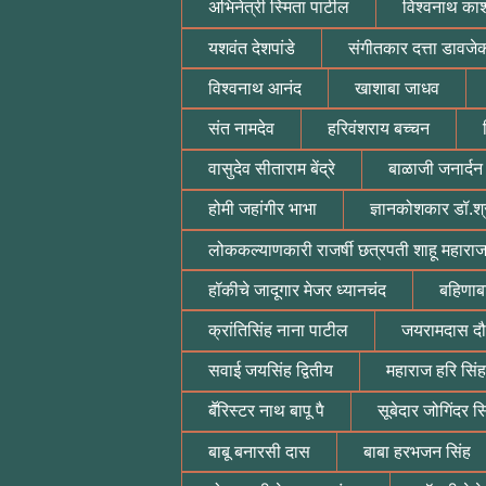
अभिनेत्री स्मिता पाटील
विश्वनाथ का
यशवंत देशपांडे
संगीतकार दत्ता डावजे
विश्वनाथ आनंद
खाशाबा जाधव
संत नामदेव
हरिवंशराय बच्चन
वासुदेव सीताराम बेंद्रे
बाळाजी जनार्दन
होमी जहांगीर भाभा
ज्ञानकोशकार डॉ.श्
लोककल्याणकारी राजर्षी छत्रपती शाहू महारा
हॉकीचे जादूगार मेजर ध्यानचंद
बहिणाब
क्रांतिसिंह नाना पाटील
जयरामदास द
सवाई जयसिंह द्वितीय
महाराज हरि सिंह
बॕरिस्टर नाथ बापू पै
सूबेदार जोगिंदर सि
बाबू बनारसी दास
बाबा हरभजन सिंह