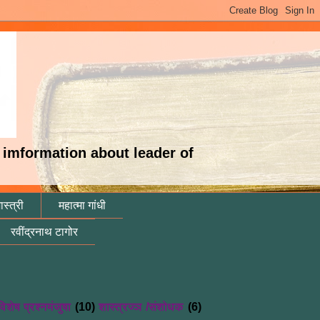
es imformation about leader of
स्त्री
महात्मा गांधी
रवींद्रनाथ टागोर
विशेष प्रश्नमंजुषा
(10)
शास्त्रज्ञ /संशोधक
(6)