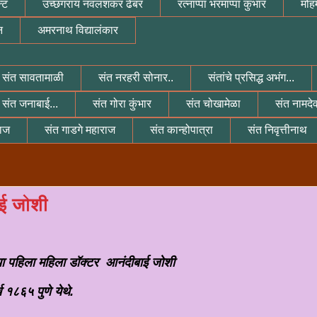
्ट
उच्छंगराय नवलशंकर ढेबर
रत्नाप्पा भरमाप्पा कुंभार
मोहम
न
अमरनाथ विद्यालंकार
संत सावतामाळी
संत नरहरी सोनार..
संतांचे प्रसिद्ध अभंग...
संत जनाबाई...
संत गोरा कुंभार
संत चोखामेळा
संत नामदे
राज
संत गाडगे महाराज
संत कान्होपात्रा
संत निवृत्तीनाथ
ई जोशी
ा ब्लॉगवर सहर्ष स्वागत करत आहे WELCOME TO MY BLOG GREAT INDIAN 
ा पहिला महिला डॉक्टर आनंदीबाई जोशी
च १८६५ पुणे येथे.