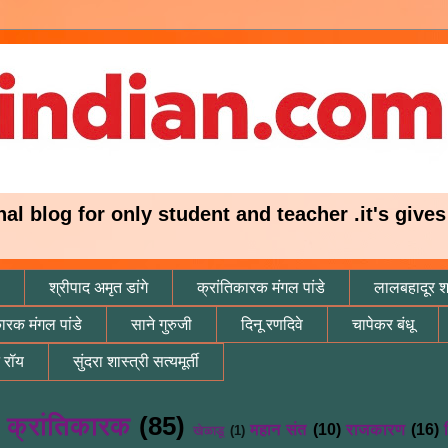
onal blog for only student and teacher .it's giv
श्रीपाद अमृत डांगे
क्रांतिकारक मंगल पांडे
लालबहादूर शा
कारक मंगल पांडे
साने गुरुजी
दिनू रणदिवे
चापेकर बंधू
 रॉय
सुंदरा शास्त्री सत्यमूर्ती
क्रांतिकारक
(85)
महान संत
(10)
राजकारण
(16)
)
खेळाडू
(1)