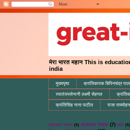
मेरा भारत महान This is educati
india
मुख्यपृष्ठ
क्रांतिकारक बिपिनचंद्र पाल
स्वातंत्र्यसेनानी लक्ष्मी सेहगल
क्रांति
क्रांतिसिंह नाना पाटील
राजा राममोहन
कलाकार लेखक
(7)
कलाकार गायक
(5)
कवी
(5