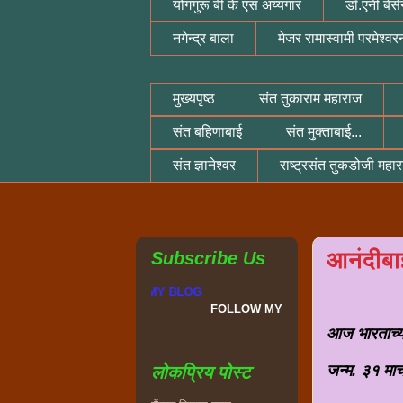
योगगुरू बी के एस अय्यंगार
डॉ.एनी बेसेन
नगेन्द्र बाला
मेजर रामास्वामी परमेश्वर
मुख्यपृष्ठ
संत तुकाराम महाराज
संत बहिणाबाई
संत मुक्ताबाई...
संत ज्ञानेश्वर
राष्ट्रसंत तुकडोजी महा
आनंदीबा
Subscribe Us
मी विजय भुजबळ
ग्रेट इंडियन
य
FOLLOW MY BLOG
आज भारताच्य
जन्म. ३१ मार्
लोकप्रिय पोस्ट