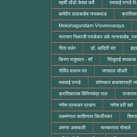
महर्षी धोंडो केशव कर्वे
रमाबाई रानडे
कर्मवीर दादासाहेब गायकवाड
क्रांतिक
Mokshagundam Visvesvaraya
नारायण भिकाजी परुळेकर उर्फ नानासाहेब_पर
गीता वर्धन
डॉ. आदिती पंत
इंद्
किरण मजुमदार - शॉ
सिंधुताई सपकाळ
गोविंद वल्लभ पंत
जगलाल चौधरी
रमाबाई रानडे
दर्पणकार बाळशास्त्री ज
क्रांतिकारक बिपिनचंद्र पाल
राजाराम
गणेश प्रभाकर प्रधान
गणेश हरी खरे
लक्ष्मणराव काशिनाथ किर्लोस्कर
शिवरा
अरुणा असफली
भास्करराव भोसले