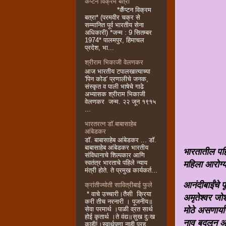
कॕप्टन विक्रम बत्रा
*कॕप्टन विक्रम
बत्रा* (परमवीर चक्र से
सम्मानित पूर्व भारतीय सेना
अधिकारी) *जन्म : 9 सितम्बर
1974* पालमपुर, हिमाचल
प्रदेश, भा...
श्रीराम भिकाजी वेलणकर
आज भारतीय टपालखात्याच्या
'पिन कोड' प्रणालीचे जनक,
संस्कृत व पाली भाषेचे गाढे
अभ्यासक श्रीराम भिकाजी
वेलणकर जन्म. २२ जून १९१५
...
भारतरत्न डॉ.बाबासाहेब
आंबेडकर
डॉ. बाबासाहेब आंबेडकर ... डॉ.
बाबासाहेब आंबेडकर भारतीय
भारतातील पहिल
संविधानाचे शिल्पकार आणि
स्वतंत्र भारताचे पहिले न्याय
महिला आरोग्य
मंत्री होते. ते प्रमुख कार्यकर्त...
आनंदीबाईंचे प
क्रांतीज्योती सावित्रीबाई फुले
* वाचे उच्चारी।तैसी क्रिया
अमृतेश्वर जोशी
करी तीच नरनारी । पूजनीय॥
सेवा परमार्थ ।पाळी व्रत सार्थ
मोठे असणार्या
होई कृतार्थ ।ते वंद्य॥सुख दुःख
नाव बदलून आनं
काही!।स्वार्थपणा नाही परह...